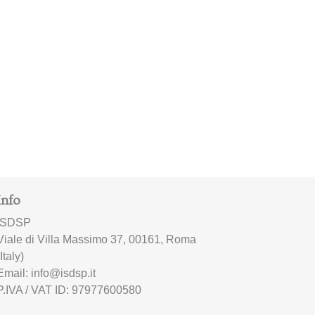
Info
ISDSP
Viale di Villa Massimo 37, 00161, Roma
(Italy)
Email: info@isdsp.it
P.IVA / VAT ID: 97977600580