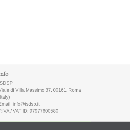
Info
ISDSP
Viale di Villa Massimo 37, 00161, Roma
(Italy)
Email: info@isdsp.it
P.IVA / VAT ID: 97977600580