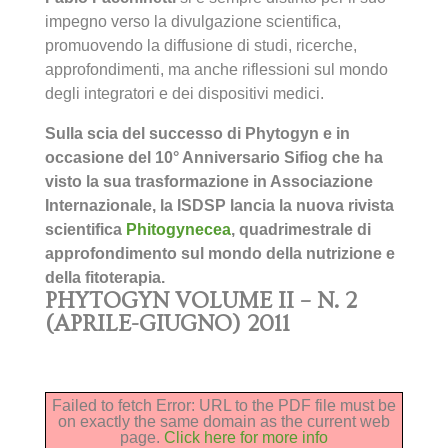
impegno verso la divulgazione scientifica,
promuovendo la diffusione di studi, ricerche,
approfondimenti, ma anche riflessioni sul mondo
degli integratori e dei dispositivi medici.
Sulla scia del successo di Phytogyn e in
occasione del 10° Anniversario Sifiog che ha
visto la sua trasformazione in Associazione
Internazionale, la ISDSP lancia la nuova rivista
scientifica
Phitogynecea
, quadrimestrale di
approfondimento sul mondo della nutrizione e
della fitoterapia.
PHYTOGYN VOLUME II – N. 2
(APRILE-GIUGNO) 2011
Failed to fetch Error: URL to the PDF file must be
on exactly the same domain as the current web
page.
Click here for more info