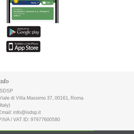
Info
ISDSP
Viale di Villa Massimo 37, 00161, Roma
(Italy)
Email: info@isdsp.it
P.IVA / VAT ID: 97977600580