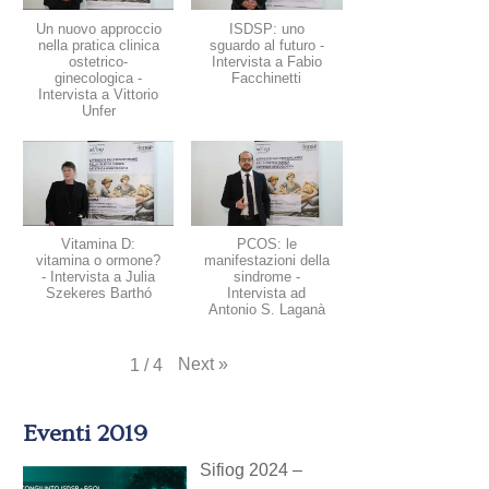
Un nuovo approccio
ISDSP: uno
nella pratica clinica
sguardo al futuro -
ostetrico-
Intervista a Fabio
ginecologica -
Facchinetti
Intervista a Vittorio
Unfer
Vitamina D:
PCOS: le
vitamina o ormone?
manifestazioni della
- Intervista a Julia
sindrome -
Szekeres Barthó
Intervista ad
Antonio S. Laganà
Next
»
1
/
4
Eventi 2019
Sifiog 2024 –