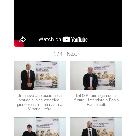
Next
»
1
/
4
Un nuovo approccio nella
ISDSP: uno sguardo al
pratica clinica ostetrico-
futuro - Intervista a Fabio
ginecologica - Intervista a
Facchinetti
Vittorio Unfer